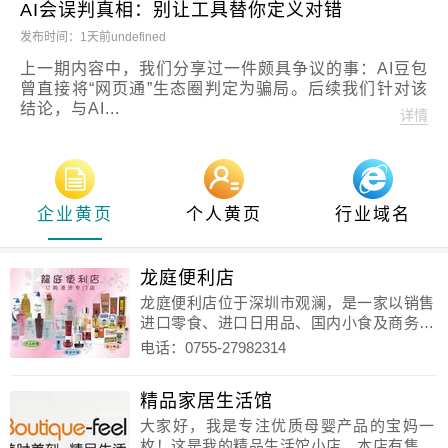
AI会误判真相：别让工具替你定义对错
发布时间
：
1天前undefined
上一期内容中，我们分享过一件颇具争议的事：AI豆包
曾直接将“网页通”生态圈判定为骗局。后续我们针对该
结论，与AI...
详情
企业黄页
个人黄页
行业域名
龙庭便利店
龙庭便利店位于深圳市观澜，是一家以销售
进口零食、进口日用品、国内小食及商务礼
品为主的港货店。店内有售进口可靠的婴儿
电话
：0755-27982314
奶粉、进口尿不湿、个人护理用品、保健药
油及特式零食等。店内商品大都来自香港、
精品家居生活馆
台湾及国内有名望的供应商，质量确有保
障，且取价公道，是您理想选购物品的场
大家好，我是专注优质母婴产品的宝妈一
所！“以客为尊”是我们向客户提供服务的座
枚！这是我的精品生活馆小店。本店有售各